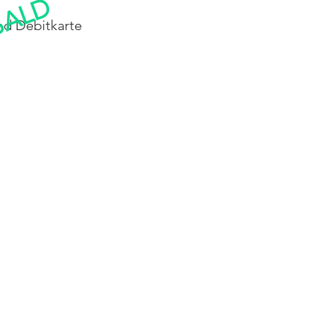
BALD
nd Debitkarte