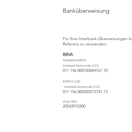
Banküberweisung
Für Ihre Interbank-Überweisungen bit
Referenz zu verwenden:
BBVA
:
SOHLEN-KONTO
Interbank-Kontocode (CCI)
011 156 000100069767 70
KONTO USD
​
Interbank-Kontocode (CCI)
011 156 000200572741 73
Unser RUC:
20543910300