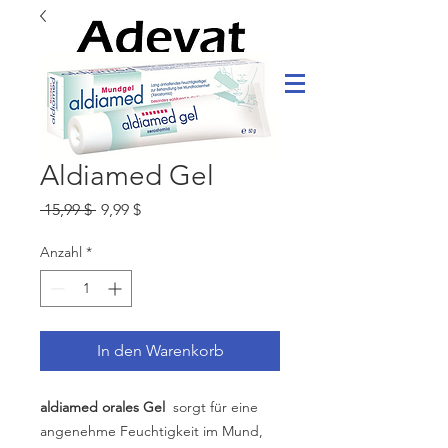
Aldiamed Gel
Standardpreis
Sale-
 15,99 $ 
9,99 $
Preis
Anzahl
*
In den Warenkorb
aldiamed orales Gel
sorgt für eine
angenehme Feuchtigkeit im Mund,