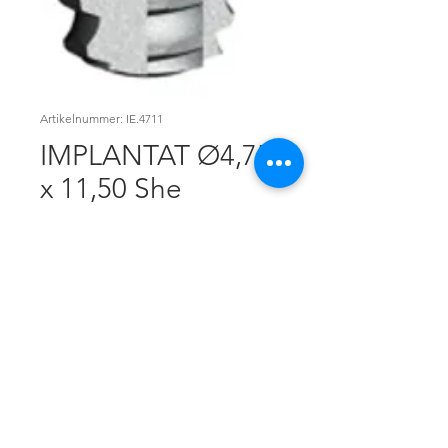
Artikelnummer: IE.4711
IMPLANTAT Ø4,75
x 11,50 She
PLATTFORM Ø5
Preis
81,95 $
Anzahl
*
In den Warenkorb