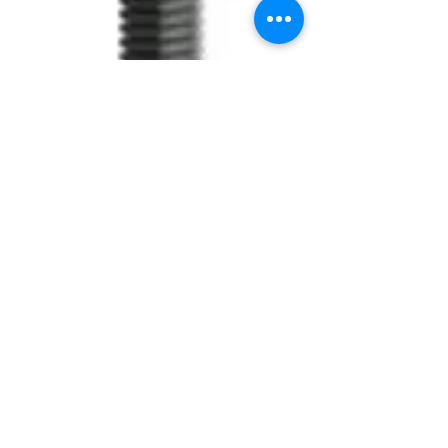
Artikelnummer: PQE.4030
Äquator SHe
Abutment Ø4 atl. 3
Preis
54,95 $
Anzahl
*
In den Warenkorb
SÄULE ÄQUATOR SIE