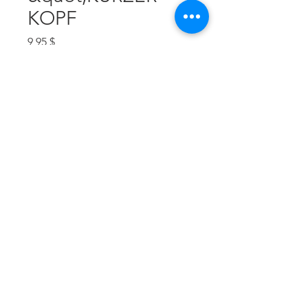
KOPF
Preis
9,95 $
Anzahl
*
In den Warenkorb
SCHRAUBEN
© 2019 by Adevat-Medical
Hergestellt mit
wix.com