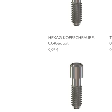
Schnellansicht
HEXAG-KOPFSCHRAUBE.
T
0,048&quot;
0
Preis
P
9,95 $
9