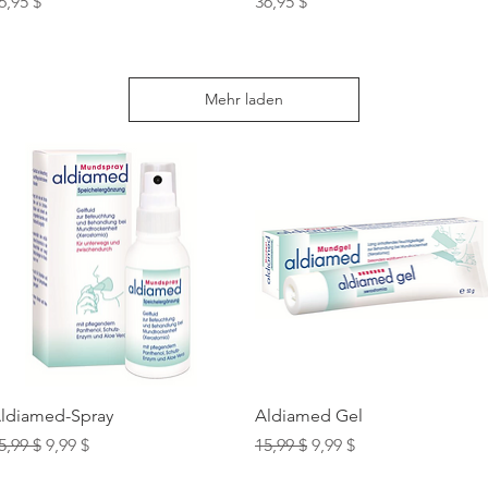
reis
Preis
6,95 $
36,95 $
Mehr laden
Schnellansicht
Schnellansicht
ldiamed-Spray
Aldiamed Gel
tandardpreis
Sale-Preis
Standardpreis
Sale-Preis
5,99 $
9,99 $
15,99 $
9,99 $