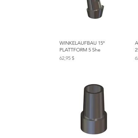
Schnellansicht
WINKELAUFBAU 15º
A
PLATTFORM 5 She
2
Preis
P
62,95 $
6