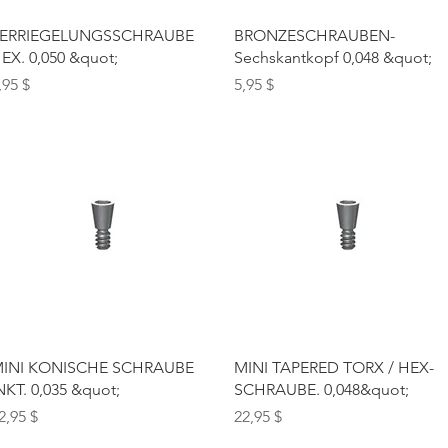
Schnellansicht
Schnellansicht
ERRIEGELUNGSSCHRAUBE
BRONZESCHRAUBEN-
EX. 0,050 &quot;
Sechskantkopf 0,048 &quot;
reis
Preis
,95 $
5,95 $
Schnellansicht
Schnellansicht
INI KONISCHE SCHRAUBE
MINI TAPERED TORX / HEX-
NKT. 0,035 &quot;
SCHRAUBE. 0,048&quot;
reis
Preis
2,95 $
22,95 $